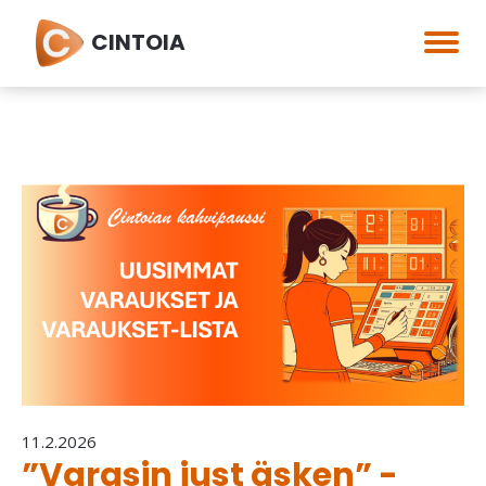
CINTOIA
11.2.2026
”Varasin just äsken” -