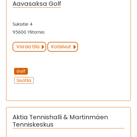
Aavasaksa Golf
Suksitie 4
95600 Ylitornio
Varaa tila
Kotisivut
Golf
Sisätila
Aktia Tennishalli & Martinmäen
Tenniskeskus