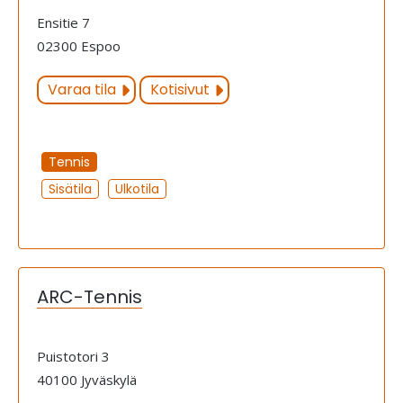
Ensitie 7
02300 Espoo
Varaa tila
Kotisivut
Tennis
Sisätila
Ulkotila
ARC-Tennis
Puistotori 3
40100 Jyväskylä