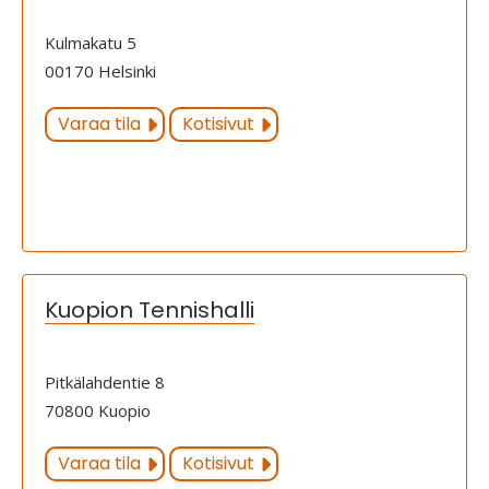
Kulmakatu 5
00170 Helsinki
Varaa tila
Kotisivut
Kuopion Tennishalli
Pitkälahdentie 8
70800 Kuopio
Varaa tila
Kotisivut