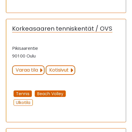
Korkeasaaren tenniskentät / OVS
Pikisaarentie
90100 Oulu
Varaa tila
Kotisivut
Tennis
Beach Volley
Ulkotila