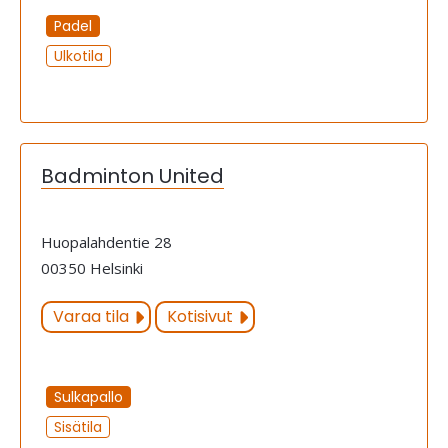
Padel
Ulkotila
Badminton United
Huopalahdentie 28
00350 Helsinki
Varaa tila
Kotisivut
Sulkapallo
Sisätila