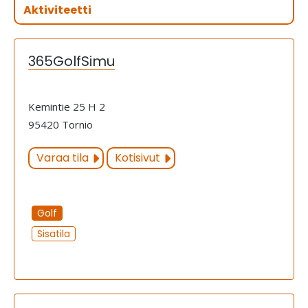
365GolfSimu
Kemintie 25 H 2
95420 Tornio
Varaa tila
Kotisivut
Golf
Sisätila