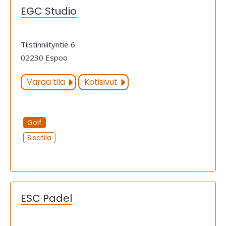
EGC Studio
Tiistinniityntie 6
02230 Espoo
Varaa tila
Kotisivut
Golf
Sisätila
ESC Padel