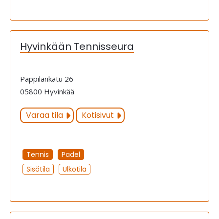
Hyvinkään Tennisseura
Pappilankatu 26
05800 Hyvinkää
Varaa tila
Kotisivut
Tennis
Padel
Sisätila
Ulkotila