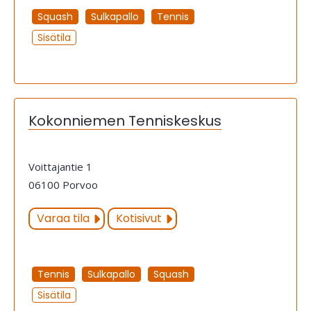
Squash
Sulkapallo
Tennis
Sisätila
Kokonniemen Tenniskeskus
Voittajantie 1
06100 Porvoo
Varaa tila
Kotisivut
Tennis
Sulkapallo
Squash
Sisätila