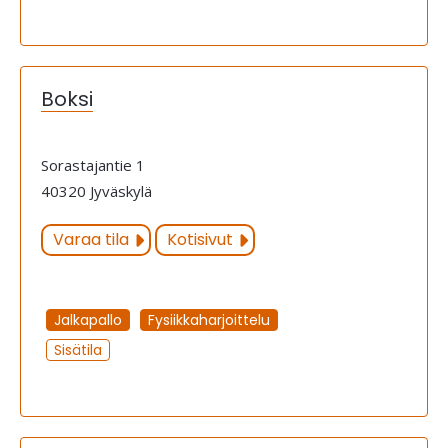
Boksi
Sorastajantie 1
40320 Jyväskylä
Varaa tila
Kotisivut
Jalkapallo
Fysiikkaharjoittelu
Sisätila