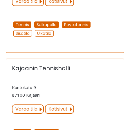
Varaa tila
Kotisivut
Tennis
Sulkapallo
Pöytätennis
Sisätila
Ulkotila
Kajaanin Tennishalli
Kuntokatu 9
87100 Kajaani
Varaa tila
Kotisivut