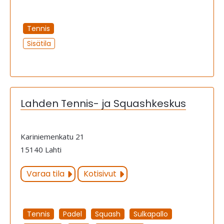
Tennis
Sisätila
Lahden Tennis- ja Squashkeskus
Kariniemenkatu 21
15140 Lahti
Varaa tila
Kotisivut
Tennis
Padel
Squash
Sulkapallo