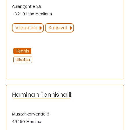
Aulangontie 89
13210 Hämeenlinna
Varaa tila
Kotisivut
Tennis
Ulkotila
Haminan Tennishalli
Mustankorventie 6
49460 Hamina