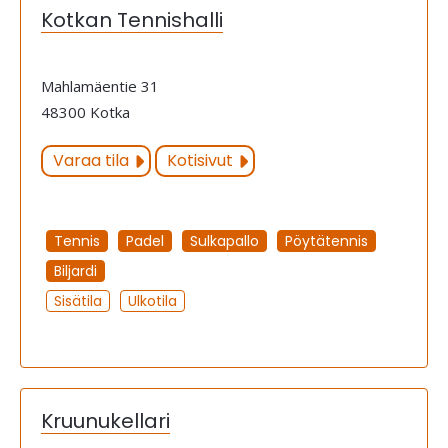
Kotkan Tennishalli
Mahlamäentie 31
48300 Kotka
Varaa tila
Kotisivut
Tennis
Padel
Sulkapallo
Pöytätennis
Biljardi
Sisätila
Ulkotila
Kruunukellari