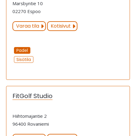
Marsbyntie 10
02270 Espoo
Varaa tila
Kotisivut
Padel
Sisätila
FitGolf Studio
Hiihtomajantie 2
96400 Rovaniemi