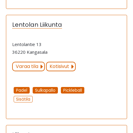
Lentolan Liikunta
Lentolantie 13
36220 Kangasala
Varaa tila
Kotisivut
Padel
Sulkapallo
Pickleball
Sisätila