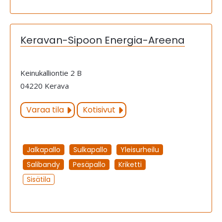
Keravan-Sipoon Energia-Areena
Keinukalliontie 2 B
04220 Kerava
Varaa tila
Kotisivut
Jalkapallo
Sulkapallo
Yleisurheilu
Salibandy
Pesäpallo
Kriketti
Sisätila