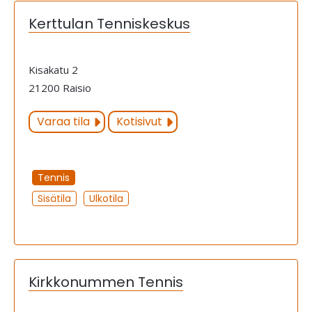
Kerttulan Tenniskeskus
Kisakatu 2
21200 Raisio
Varaa tila
Kotisivut
Tennis
Sisätila
Ulkotila
Kirkkonummen Tennis