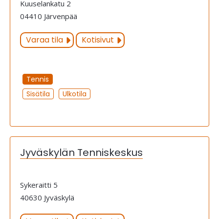
Kuuselankatu 2
04410 Järvenpää
Varaa tila
Kotisivut
Tennis
Sisätila
Ulkotila
Jyväskylän Tenniskeskus
Sykeraitti 5
40630 Jyväskylä