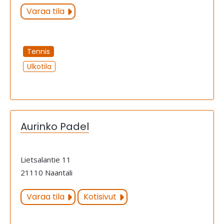
Varaa tila
Tennis
Ulkotila
Aurinko Padel
Lietsalantie 11
21110 Naantali
Varaa tila
Kotisivut