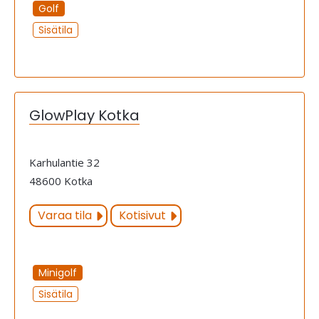
Golf
Sisätila
GlowPlay Kotka
Karhulantie 32
48600 Kotka
Varaa tila
Kotisivut
Minigolf
Sisätila