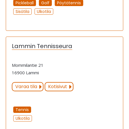
Pickleball
Golf
Pöytätennis
Sisätila
Ulkotila
Lammin Tennisseura
Mommilantie 21
16900 Lammi
Varaa tila
Kotisivut
Tennis
Ulkotila