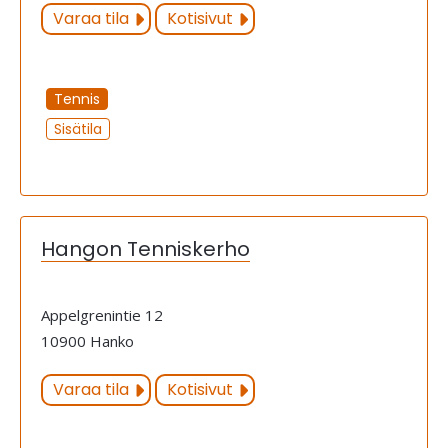
Varaa tila
Kotisivut
Tennis
Sisätila
Hangon Tenniskerho
Appelgrenintie 12
10900 Hanko
Varaa tila
Kotisivut