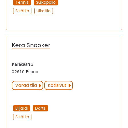
Tennis
Sulkapallo
Sisätila
Ulkotila
Kera Snooker
Karakaari 3
02610 Espoo
Varaa tila
Kotisivut
Biljardi
Darts
Sisätila