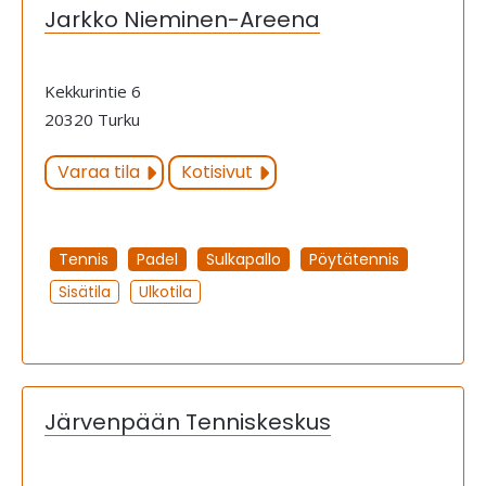
Jarkko Nieminen-Areena
Kekkurintie 6
20320 Turku
Varaa tila
Kotisivut
Tennis
Padel
Sulkapallo
Pöytätennis
Sisätila
Ulkotila
Järvenpään Tenniskeskus