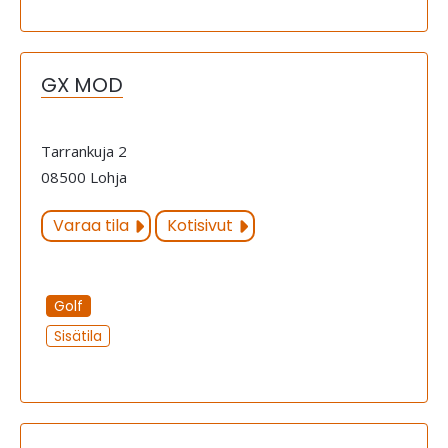
GX MOD
Tarrankuja 2
08500 Lohja
Varaa tila
Kotisivut
Golf
Sisätila