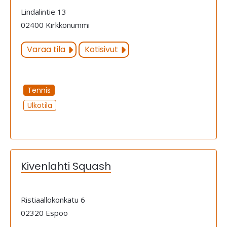
Lindalintie 13
02400 Kirkkonummi
Varaa tila
Kotisivut
Tennis
Ulkotila
Kivenlahti Squash
Ristiaallokonkatu 6
02320 Espoo