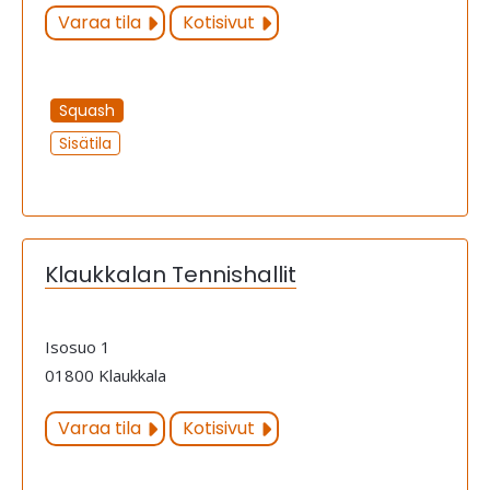
Varaa tila
Kotisivut
Squash
Sisätila
Klaukkalan Tennishallit
Isosuo 1
01800 Klaukkala
Varaa tila
Kotisivut