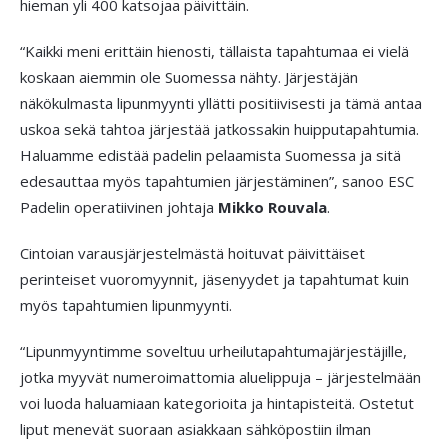
hieman yli 400 katsojaa päivittäin.
“Kaikki meni erittäin hienosti, tällaista tapahtumaa ei vielä
koskaan aiemmin ole Suomessa nähty. Järjestäjän
näkökulmasta lipunmyynti yllätti positiivisesti ja tämä antaa
uskoa sekä tahtoa järjestää jatkossakin huipputapahtumia.
Haluamme edistää padelin pelaamista Suomessa ja sitä
edesauttaa myös tapahtumien järjestäminen”, sanoo ESC
Padelin operatiivinen johtaja
Mikko Rouvala
.
Cintoian varausjärjestelmästä hoituvat päivittäiset
perinteiset vuoromyynnit, jäsenyydet ja tapahtumat kuin
myös tapahtumien lipunmyynti.
“Lipunmyyntimme soveltuu urheilutapahtumajärjestäjille,
jotka myyvät numeroimattomia aluelippuja – järjestelmään
voi luoda haluamiaan kategorioita ja hintapisteitä. Ostetut
liput menevät suoraan asiakkaan sähköpostiin ilman