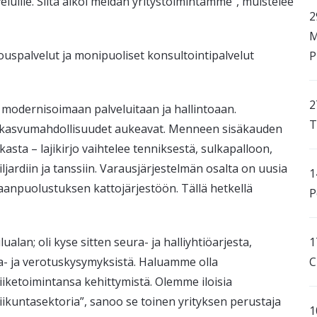
veluille. Siitä alkoi meidän yritystoimintamme”, muistelee
2
M
ouspalvelut ja monipuoliset konsultointipalvelut
P
2
tä modernisoimaan palveluitaan ja hallintoaan.
T
a kasvumahdollisuudet aukeavat. Menneen sisäkauden
kasta – lajikirjo vaihtelee tenniksestä, sulkapalloon,
biljardiin ja tanssiin. Varausjärjestelmän osalta on uusia
1
maanpuolustuksen kattojärjestöön. Tällä hetkellä
P
1
lan; oli kyse sitten seura- ja halliyhtiöarjesta,
C
a- ja verotuskysymyksistä. Haluamme olla
ketoimintansa kehittymistä. Olemme iloisia
iikuntasektoria”, sanoo se toinen yrityksen perustaja
1