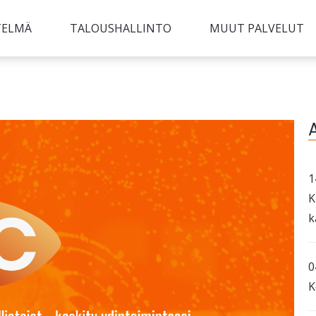
TELMÄ
TALOUSHALLINTO
MUUT PALVELUT
1
K
k
0
K