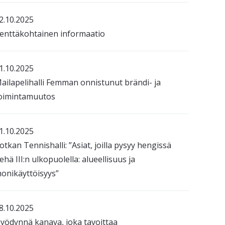
2.10.2025
enttäkohtainen informaatio
1.10.2025
ailapelihalli Femman onnistunut brändi- ja
oimintamuutos
1.10.2025
otkan Tennishalli: ”Asiat, joilla pysyy hengissä
ehä III:n ulkopuolella: alueellisuus ja
onikäyttöisyys”
8.10.2025
yödynnä kanava, joka tavoittaa