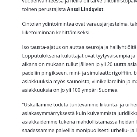
vuodenvaihteessa ja heillä oli tarve tilitoimistopal
toinen perustajista
Anssi
Lindqvist
.
Cintoian ydintoimintaa ovat varausjärjestelmä, tal
liiketoiminnan kehittämiseksi.
Iso tausta-ajatus on auttaa seuroja ja halliyhtiöi
Lopputuloksena kuluttajat ovat tyytyväisempiä j
aikana on mukaan tullut jälleen jo yli 20 uutta asia
padeliin pingikseen, mini- ja simulaattorigolffiin, 
asiakkuuksia myös saunoista, viinikellareihin ja 
asiakkuuksia on jo yli 100 ympäri Suomea.
”Uskallamme todeta tuntevamme liikunta- ja urheilua
asiakasymmärryksestä kuin kuivemmista juridiikk
asiakkaidemme tukena mahdollistamassa heidän lii
saadessamme palvellla monipuolisesti urheilu- ja l