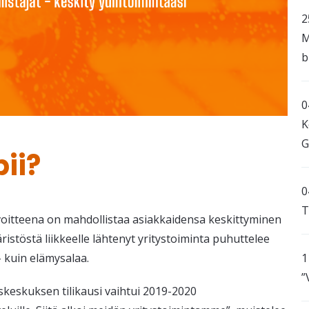
2
M
b
0
K
G
ii?
0
T
oitteena on mahdollistaa asiakkaidensa keskittyminen
istöstä liikkeelle lähtenyt yritystoiminta puhuttelee
1
- kuin elämysalaa.
”
eskuksen tilikausi vaihtui 2019-2020