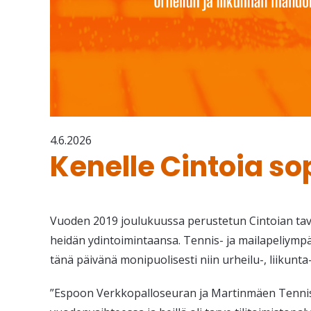
4.6.2026
Kenelle Cintoia sop
Vuoden 2019 joulukuussa perustetun Cintoian tav
heidän ydintoimintaansa. Tennis- ja mailapeliympär
tänä päivänä monipuolisesti niin urheilu-, liikunta
”Espoon Verkkopalloseuran ja Martinmäen Tennisk