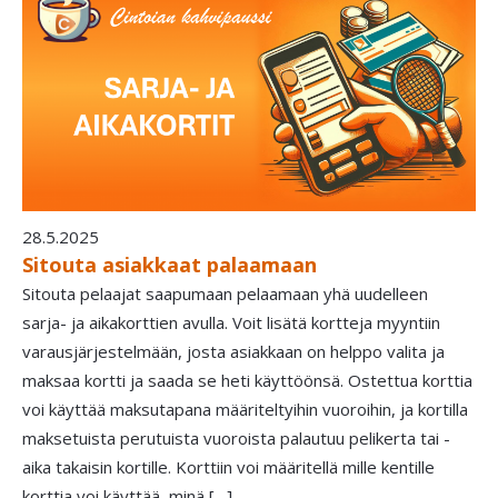
28.5.2025
Sitouta asiakkaat palaamaan
Sitouta pelaajat saapumaan pelaamaan yhä uudelleen
sarja- ja aikakorttien avulla. Voit lisätä kortteja myyntiin
varausjärjestelmään, josta asiakkaan on helppo valita ja
maksaa kortti ja saada se heti käyttöönsä. Ostettua korttia
voi käyttää maksutapana määriteltyihin vuoroihin, ja kortilla
maksetuista perutuista vuoroista palautuu pelikerta tai -
aika takaisin kortille. Korttiin voi määritellä mille kentille
korttia voi käyttää, minä […]